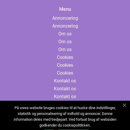
Menu
Annoncering
Annoncering
Om os
Om os
Om os
Cookies
Cookies
Cookies
Kontakt os
Kontakt os
Kontakt os
Sitemap
På vores website bruges cookies til at huske dine indstillinger,
Sitemap
statistik og personalisering af indhold og annoncer. Denne
information deles med tredjepart. Ved fortsat brug af websiden
Sitemap
godkender du cookiepolitikken.
Annoncering