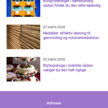
Boligforeninger i nørresundby
sådan finder du den rette lejebolig
07 marts 2026
Neddeler: effektiv løsning til
genvinding og volumenreduktion
02 marts 2026
Bryllupskage i roskilde sådan
vælger du den helt rigtige
Adresse