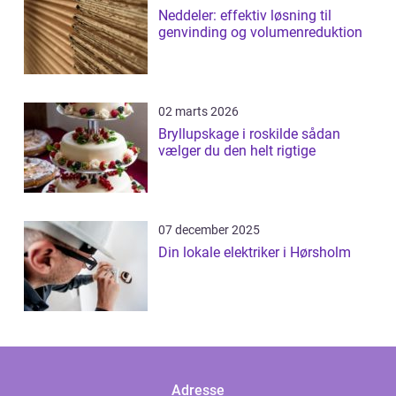
Neddeler: effektiv løsning til
genvinding og volumenreduktion
02 marts 2026
Bryllupskage i roskilde sådan
vælger du den helt rigtige
07 december 2025
Din lokale elektriker i Hørsholm
Adresse