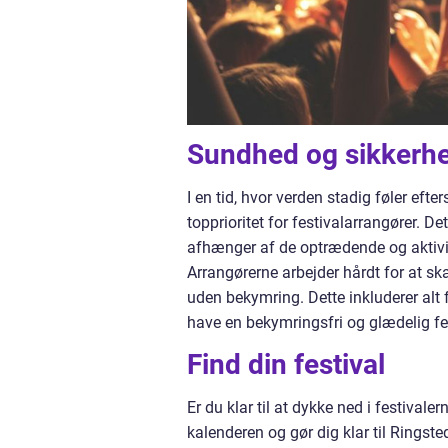
Sundhed og sikkerh
I en tid, hvor verden stadig føler eft
topprioritet for festivalarrangører. De
afhænger af de optrædende og aktivite
Arrangørerne arbejder hårdt for at sk
uden bekymring. Dette inkluderer alt f
have en bekymringsfri og glædelig fes
Find din festival
Er du klar til at dykke ned i festival
kalenderen og gør dig klar til Ringste