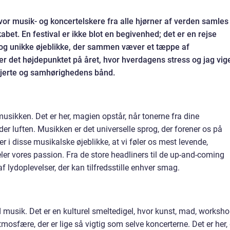
vor musik- og koncertelskere fra alle hjørner af verden samles
kabet. En festival er ikke blot en begivenhed; det er en rejse
 og unikke øjeblikke, der sammen væver et tæppe af
 det højdepunktet på året, hvor hverdagens stress og jag vig
hjerte og samhørighedens bånd.
 musikken. Det er her, magien opstår, når tonerne fra dine
r luften. Musikken er det universelle sprog, der forener os på
r i disse musikalske øjeblikke, at vi føler os mest levende,
eler vores passion. Fra de store headliners til de up-and-coming
af lydoplevelser, der kan tilfredsstille enhver smag.
 musik. Det er en kulturel smeltedigel, hvor kunst, mad, worksh
sfære, der er lige så vigtig som selve koncerterne. Det er her,