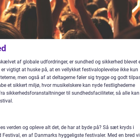
ed
erskælvet af globale udfordringer, er sundhed og sikkerhed blevet 
t er vigtigt at huske på, at en vellykket festivaloplevelse ikke kun
terne, men også af at deltagerne føler sig trygge og godt tilpas
abe et sikkert miljø, hvor musikelskere kan nyde festlighederne
ra sikkerhedsforanstaltninger til sundhedsfaciliteter, så alle kan
tival.
ernes verden og opleve alt det, de har at byde på? Så sæt kryds i
d Festival, en af Danmarks hyggeligste festivaler. Med en bred vi