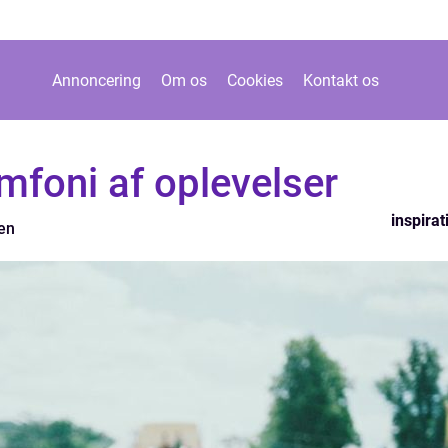
Annoncering
Om os
Cookies
Kontakt os
ymfoni af oplevelser
inspirat
en