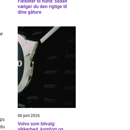
Flexliner til hund: sådan
vælger du den rigtige til
dine gåture
er
06 juni 2026
ops
Volvo som bilvalg:
 du
sikkerhed, komfort og