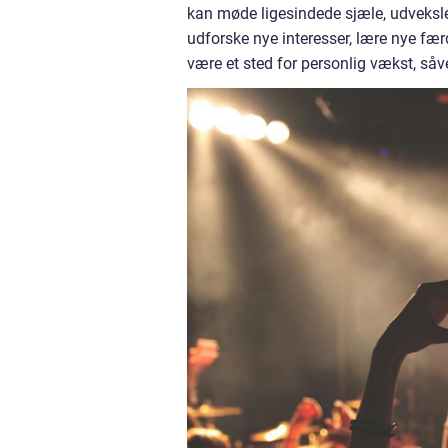
kan møde ligesindede sjæle, udveksle 
udforske nye interesser, lære nye færd
være et sted for personlig vækst, såv