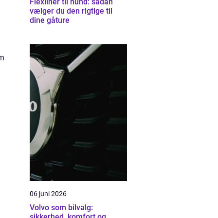
Flexliner til hund: sådan
vælger du den rigtige til
dine gåture
lm
06 juni 2026
Volvo som bilvalg:
sikkerhed, komfort og