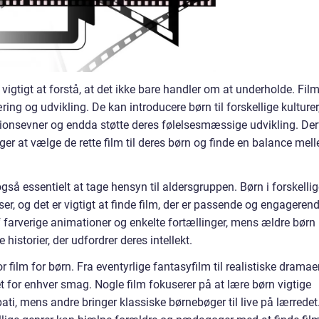
 vigtigt at forstå, at det ikke bare handler om at underholde. Fil
æring og udvikling. De kan introducere børn til forskellige kulturer
onsevner og endda støtte deres følelsesmæssige udvikling. Der
ger at vælge de rette film til deres børn og finde en balance mel
gså essentielt at tage hensyn til aldersgruppen. Børn i forskelli
ser, og det er vigtigt at finde film, der er passende og engageren
af farverige animationer og enkelte fortællinger, mens ældre børn
istorier, der udfordrer deres intellekt.
r film for børn. Fra eventyrlige fantasyfilm til realistiske dramae
 for enhver smag. Nogle film fokuserer på at lære børn vigtige
, mens andre bringer klassiske børnebøger til live på lærredet