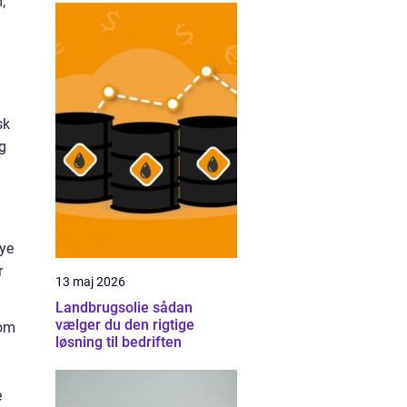
,
sk
g
nye
r
13 maj 2026
Landbrugsolie sådan
vælger du den rigtige
som
løsning til bedriften
d
e