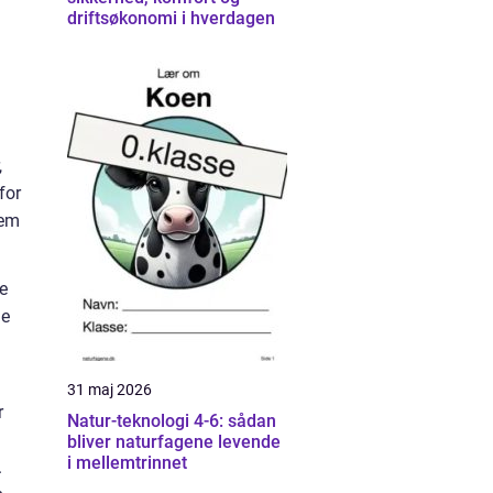
driftsøkonomi i hverdagen
m
,
for
lem
ge
de
31 maj 2026
r
Natur-teknologi 4-6: sådan
bliver naturfagene levende
i mellemtrinnet
.