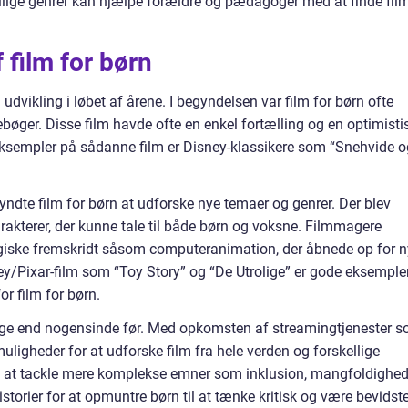
ige genrer kan hjælpe forældre og pædagoger med at finde film
f film for børn
 udvikling i løbet af årene. I begyndelsen var film for børn ofte
bøger. Disse film havde ofte en enkel fortælling og en optimisti
. Eksempler på sådanne film er Disney-klassikere som “Snehvide o
yndte film for børn at udforske nye temaer og genrer. Der blev
rakterer, der kunne tale til både børn og voksne. Filmmagere
giske fremskridt såsom computeranimation, der åbnede op for 
ey/Pixar-film som “Toy Story” og “De Utrolige” er gode eksemple
or film for børn.
dige end nogensinde før. Med opkomsten af streamingtjenester 
uligheder for at udforske film fra hele verden og forskellige
t at tackle mere komplekse emner som inklusion, mangfoldighe
torier for at opmuntre børn til at tænke kritisk og være bevidst