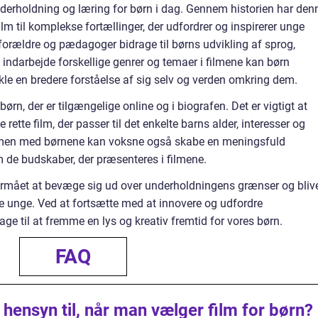
underholdning og læring for børn i dag. Gennem historien har den
ilm til komplekse fortællinger, der udfordrer og inspirerer unge
 forældre og pædagoger bidrage til børns udvikling af sprog,
t indarbejde forskellige genrer og temaer i filmene kan børn
kle en bredere forståelse af sig selv og verden omkring dem.
 børn, der er tilgængelige online og i biografen. Det er vigtigt at
 rette film, der passer til det enkelte barns alder, interesser og
mmen med børnene kan voksne også skabe en meningsfuld
 de budskaber, der præsenteres i filmene.
formået at bevæge sig ud over underholdningens grænser og bliv
 de unge. Ved at fortsætte med at innovere og udfordre
ge til at fremme en lys og kreativ fremtid for vores børn.
FAQ
e hensyn til, når man vælger film for børn?