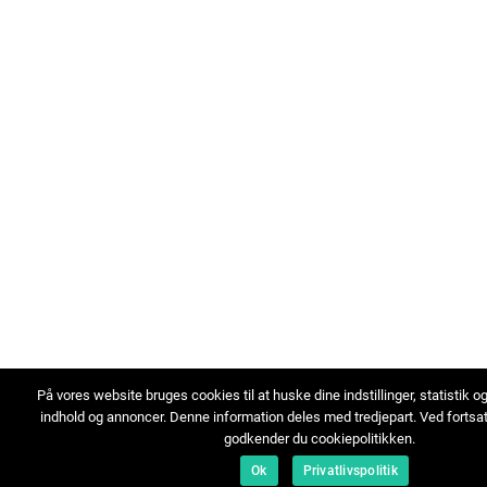
På vores website bruges cookies til at huske dine indstillinger, statistik o
indhold og annoncer. Denne information deles med tredjepart. Ved fortsa
godkender du cookiepolitikken.
Ok
Privatlivspolitik