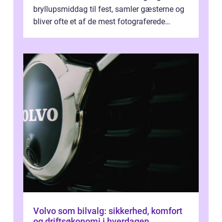
bryllupsmiddag til fest, samler gæsterne og
bliver ofte et af de mest fotograferede
elementer på dagen. Når fokus er...
Volvo som bilvalg: sikkerhed, komfort
og driftsøkonomi i hverdagen