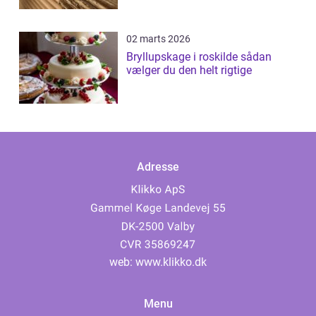
02 marts 2026
Bryllupskage i roskilde sådan
vælger du den helt rigtige
Adresse
web:
www.klikko.dk
Menu