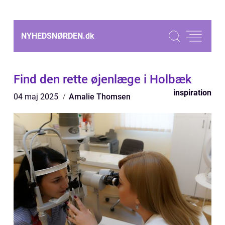
NYHEDSNØRDEN.
dk
Find den rette øjenlæge i Holbæk
inspiration
04 maj 2025
Amalie Thomsen