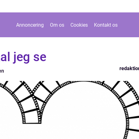
Annoncering
Om os
Cookies
Kontakt os
al jeg se
redaktio
en