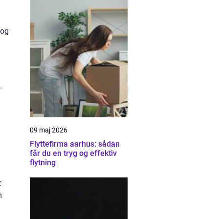
 og
.
09 maj 2026
Flyttefirma aarhus: sådan
får du en tryg og effektiv
flytning
t
m