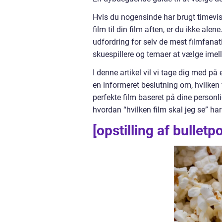
Hvis du nogensinde har brugt timevis
film til din film aften, er du ikke al
udfordring for selv de mest filmfanati
skuespillere og temaer at vælge imell
I denne artikel vil vi tage dig med på
en informeret beslutning om, hvilken f
perfekte film baseret på dine personli
hvordan “hvilken film skal jeg se” ha
[opstilling af bulletp