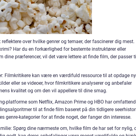
reflektere over hvilke genrer og temaer, der fascinerer dig mest. 
 krimi? Har du en forkærlighed for bestemte instruktører eller
 dine præferencer, vil det være lettere at finde film, der passer ti
r: Filmkritikere kan være en værdifuld ressource til at opdage n
lder eller se videoer, hvor filmkritikere analyserer og anbefaler
ilmens kvalitet og om den vil appellere til dine smag.
ing-platforme som Netflix, Amazon Prime og HBO har omfattend
ingsalgoritmer til at finde film baseret på din tidligere seerhistor
s genre-kategorier for at finde noget, der fanger din interesse.
amilie: Spørg dine nærmeste om, hvilke film de har set for nylig, 
dig godt, kan deres anbefalinger være meget værdifulde og hjæl