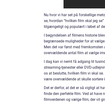
Nu hvor vi har set på forskellige metod
se, hvordan “hvilken film skal jeg se
tilgængeligt og populært i løbet af de
I begyndelsen af filmens historie bl
begrænsede muligheder for at vælge. D
Men det var først med fremkomsten af 
overvældende antal film at vælge im
I dag kan vi nemt få adgang til tusin
streaming-tjenester eller DVD-udlejni
os at beslutte, hvilken film vi skal s
være overvældende at skulle sortere
Det er derfor, at det er så vigtigt at
finde den perfekte film. Ved at have 
filmverdenen og vælge film, der vil g