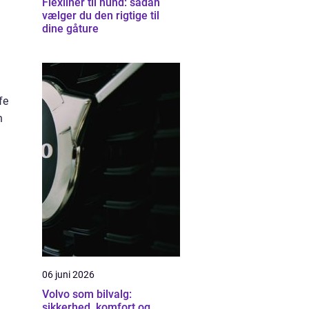
Flexliner til hund: sådan
vælger du den rigtige til
dine gåture
fe
n
06 juni 2026
Volvo som bilvalg:
sikkerhed, komfort og