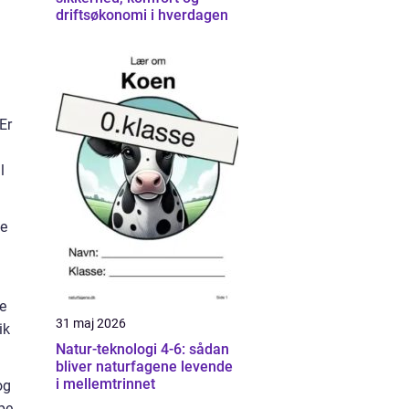
driftsøkonomi i hverdagen
Er
l
ye
e
31 maj 2026
ik
Natur-teknologi 4-6: sådan
bliver naturfagene levende
i mellemtrinnet
og
pe