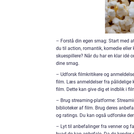
– Forstå din egen smag: Start med at 
du til action, romantik, komedie eller
skuespillere? Når du har en klar idé om
dine smag.
– Udforsk filmkritikere og anmeldelse
film. Læs anmeldelser fra pålidelige ki
film. Dette kan give dig et indblik i f
– Brug streaming-platforme: Stream
biblioteker af film. Brug deres anbefal
og ratings. Du kan også udforske dere
– Lyt til anbefalinger fra venner og f
hvad de kan anbefale. Da de kender 