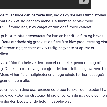
er til at finde den perfekte film, lad os dykke ned i filmhistorien
” har udviklet sig gennem årene. Da filmmediet blev mere
t 20. århundrede, blev valget af film også mere varieret.
ev publikum ofte præsenteret for kun en håndfuld film og havde
ette ændrede sig gradvist, da flere film blev produceret og vist
streaming-tjenester, at vi virkelig begyndte at opleve et
ellem.
dvis af film fra hele verden, uanset om det er gennem biografen,
ng. Dette enorme udvalg har gjort det både lettere og sværere for
e. Mens vi har flere muligheder end nogensinde før, kan det også
 igennem dem alle.
 have en idé om dine præferencer og bruge forskellige metoder til a
nogle værktøjer og strategier til rådighed kan du navigere genne
ive dig den bedste underholdningsoplevelse.