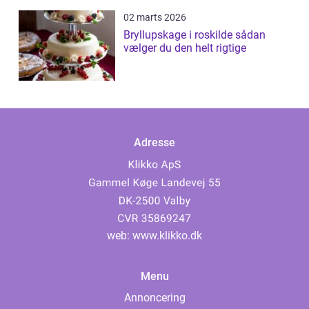
02 marts 2026
Bryllupskage i roskilde sådan
vælger du den helt rigtige
Adresse
web:
www.klikko.dk
Menu
Annoncering