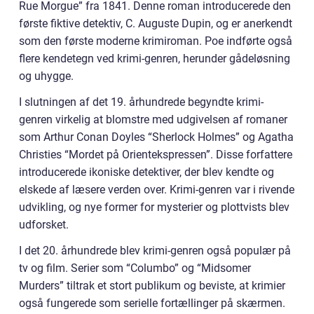
Rue Morgue” fra 1841. Denne roman introducerede den
første fiktive detektiv, C. Auguste Dupin, og er anerkendt
som den første moderne krimiroman. Poe indførte også
flere kendetegn ved krimi-genren, herunder gådeløsning
og uhygge.
I slutningen af det 19. århundrede begyndte krimi-
genren virkelig at blomstre med udgivelsen af romaner
som Arthur Conan Doyles “Sherlock Holmes” og Agatha
Christies “Mordet på Orientekspressen”. Disse forfattere
introducerede ikoniske detektiver, der blev kendte og
elskede af læsere verden over. Krimi-genren var i rivende
udvikling, og nye former for mysterier og plottvists blev
udforsket.
I det 20. århundrede blev krimi-genren også populær på
tv og film. Serier som “Columbo” og “Midsomer
Murders” tiltrak et stort publikum og beviste, at krimier
også fungerede som serielle fortællinger på skærmen.