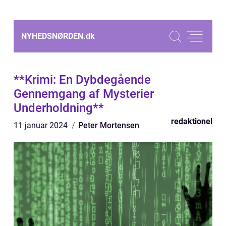
NYHEDSNØRDEN.
dk
**Krimi: En Dybdegående
Gennemgang af Mysterier
Underholdning**
redaktionel
11 januar 2024
Peter Mortensen