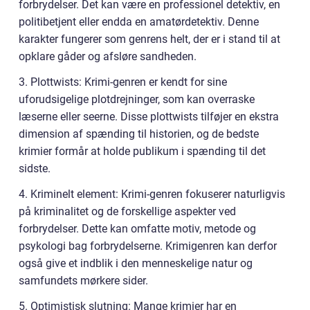
forbrydelser. Det kan være en professionel detektiv, en
politibetjent eller endda en amatørdetektiv. Denne
karakter fungerer som genrens helt, der er i stand til at
opklare gåder og afsløre sandheden.
3. Plottwists: Krimi-genren er kendt for sine
uforudsigelige plotdrejninger, som kan overraske
læserne eller seerne. Disse plottwists tilføjer en ekstra
dimension af spænding til historien, og de bedste
krimier formår at holde publikum i spænding til det
sidste.
4. Kriminelt element: Krimi-genren fokuserer naturligvis
på kriminalitet og de forskellige aspekter ved
forbrydelser. Dette kan omfatte motiv, metode og
psykologi bag forbrydelserne. Krimigenren kan derfor
også give et indblik i den menneskelige natur og
samfundets mørkere sider.
5. Optimistisk slutning: Mange krimier har en