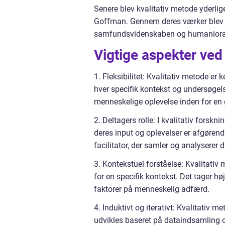
Senere blev kvalitativ metode yderlig
Goffman. Gennem deres værker blev k
samfundsvidenskaben og humaniora
Vigtige aspekter ved
1. Fleksibilitet: Kvalitativ metode er k
hver specifik kontekst og undersøgel
menneskelige oplevelse inden for en 
2. Deltagers rolle: I kvalitativ forskn
deres input og oplevelser er afgøren
facilitator, der samler og analyserer
3. Kontekstuel forståelse: Kvalitativ
for en specifik kontekst. Det tager hø
faktorer på menneskelig adfærd.
4. Induktivt og iterativt: Kvalitativ m
udvikles baseret på dataindsamling og