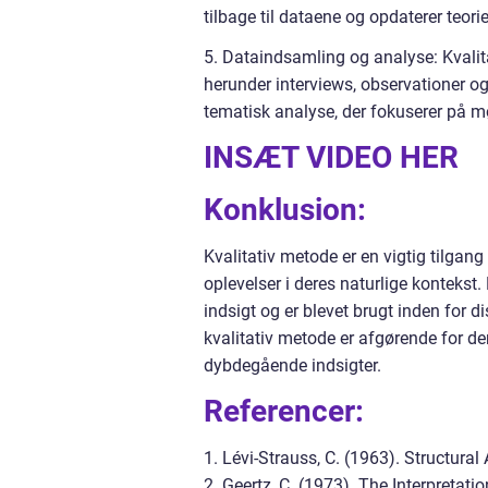
tilbage til dataene og opdaterer teori
5. Dataindsamling og analyse: Kvalita
herunder interviews, observationer 
tematisk analyse, der fokuserer på mø
INSÆT VIDEO HER
Konklusion:
Kvalitativ metode er en vigtig tilgan
oplevelser i deres naturlige kontekst
indsigt og er blevet brugt inden for d
kvalitativ metode er afgørende for d
dybdegående indsigter.
Referencer:
1. Lévi-Strauss, C. (1963). Structura
2. Geertz, C. (1973). The Interpretati