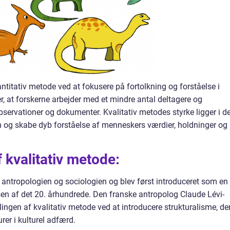
antitativ metode ved at fokusere på fortolkning og forståelse i
r, at forskerne arbejder med et mindre antal deltagere og
servationer og dokumenter. Kvalitativ metodes styrke ligger i d
on og skabe dyb forståelse af menneskers værdier, holdninger og
f kvalitativ metode:
i antropologien og sociologien og blev først introduceret som en
en af det 20. århundrede. Den franske antropolog Claude Lévi-
iklingen af kvalitativ metode ved at introducere strukturalisme, de
rer i kulturel adfærd.