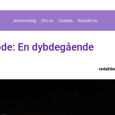
Annoncering
Om os
Cookies
Kontakt os
tode: En dybdegående
redaktio