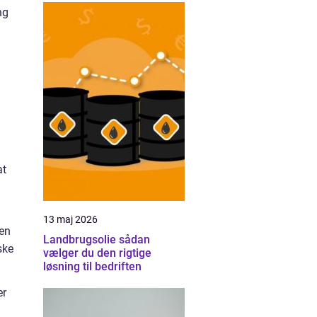
ng
at
13 maj 2026
den
Landbrugsolie sådan
ske
vælger du den rigtige
løsning til bedriften
er