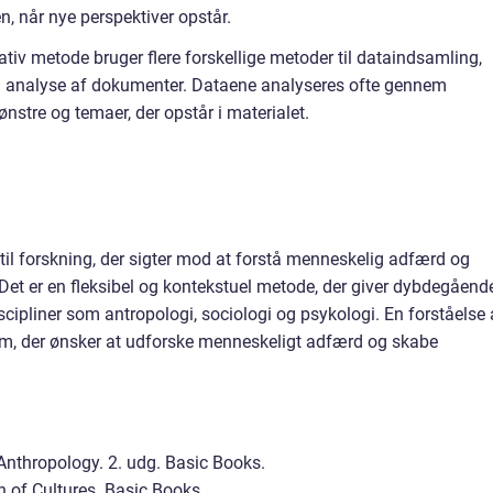
en, når nye perspektiver opstår.
tiv metode bruger flere forskellige metoder til dataindsamling,
og analyse af dokumenter. Dataene analyseres ofte gennem
nstre og temaer, der opstår i materialet.
g til forskning, der sigter mod at forstå menneskelig adfærd og
. Det er en fleksibel og kontekstuel metode, der giver dybdegåend
iscipliner som antropologi, sociologi og psykologi. En forståelse 
em, der ønsker at udforske menneskeligt adfærd og skabe
l Anthropology. 2. udg. Basic Books.
on of Cultures. Basic Books.