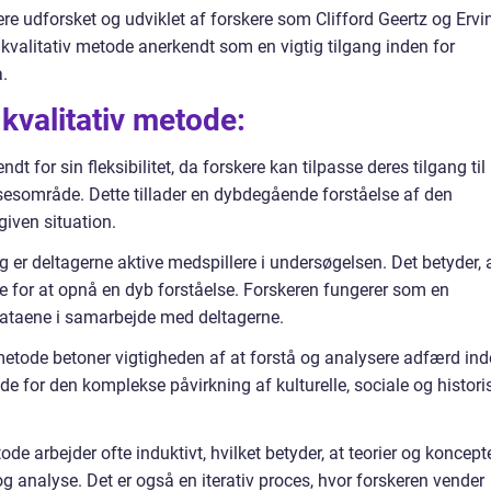
ere udforsket og udviklet af forskere som Clifford Geertz og Ervi
valitativ metode anerkendt som en vigtig tilgang inden for
.
 kvalitativ metode:
endt for sin fleksibilitet, da forskere kan tilpasse deres tilgang til
sesområde. Dette tillader en dybdegående forståelse af den
given situation.
ing er deltagerne aktive medspillere i undersøgelsen. Det betyder, 
de for at opnå en dyb forståelse. Forskeren fungerer som en
 dataene i samarbejde med deltagerne.
 metode betoner vigtigheden af at forstå og analysere adfærd in
jde for den komplekse påvirkning af kulturelle, sociale og histori
etode arbejder ofte induktivt, hvilket betyder, at teorier og koncept
 analyse. Det er også en iterativ proces, hvor forskeren vender