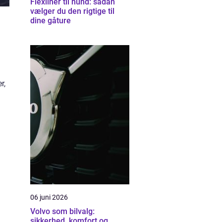
Flexliner til hund: sådan
vælger du den rigtige til
dine gåture
r,
06 juni 2026
Volvo som bilvalg:
sikkerhed, komfort og