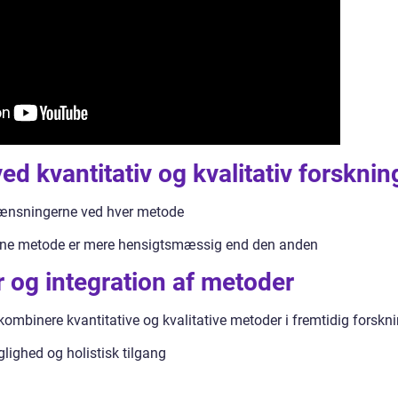
d kvantitativ og kvalitativ forsknin
ænsningerne ved hver metode
n ene metode er mere hensigtsmæssig end den anden
 og integration af metoder
ombinere kvantitative og kvalitative metoder i fremtidig forskn
lighed og holistisk tilgang