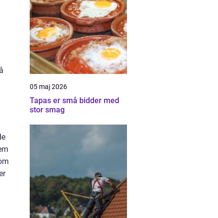
på
05 maj 2026
Tapas er små bidder med
stor smag
de
lem
 om
er