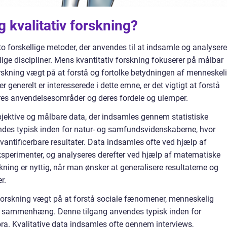
g kvalitativ forskning?
 to forskellige metoder, der anvendes til at indsamle og analysere
lige discipliner. Mens kvantitativ forskning fokuserer på målbar
forskning vægt på at forstå og fortolke betydningen af menneskel
 generelt er interesserede i dette emne, er det vigtigt at forstå
eres anvendelsesområder og deres fordele og ulemper.
objektive og målbare data, der indsamles gennem statistiske
des typisk inden for natur- og samfundsvidenskaberne, hvor
antificerbare resultater. Data indsamles ofte ved hjælp af
ksperimenter, og analyseres derefter ved hjælp af matematiske
skning er nyttig, når man ønsker at generalisere resultaterne og
r.
 forskning vægt på at forstå sociale fænomener, menneskelig
ge sammenhæng. Denne tilgang anvendes typisk inden for
. Kvalitative data indsamles ofte gennem interviews,