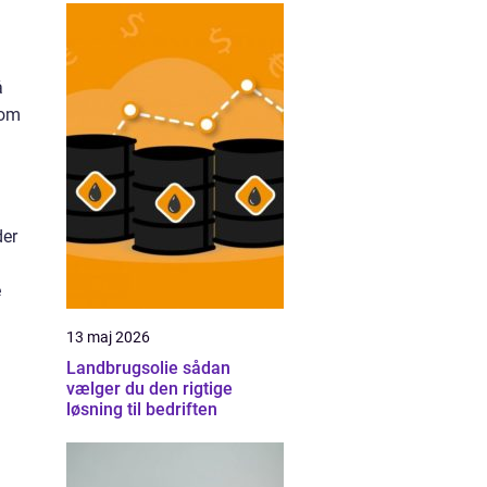
å
som
der
e
13 maj 2026
Landbrugsolie sådan
vælger du den rigtige
løsning til bedriften