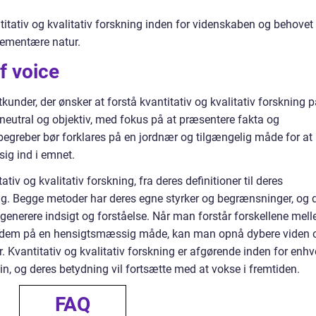
tativ og kvalitativ forskning inden for videnskaben og behovet
plementære natur.
f voice
kunder, der ønsker at forstå kvantitativ og kvalitativ forskning 
eutral og objektiv, med fokus på at præsentere fakta og
begreber bør forklares på en jordnær og tilgængelig måde for at
sig ind i emnet.
ativ og kvalitativ forskning, fra deres definitioner til deres
dag. Begge metoder har deres egne styrker og begrænsninger, og 
t generere indsigt og forståelse. Når man forstår forskellene mel
e dem på en hensigtsmæssig måde, kan man opnå dybere viden
Kvantitativ og kvalitativ forskning er afgørende inden for enhv
in, og deres betydning vil fortsætte med at vokse i fremtiden.
FAQ