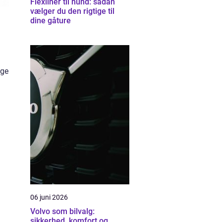
Flexliner til hund: sådan
vælger du den rigtige til
dine gåture
ige
06 juni 2026
Volvo som bilvalg:
sikkerhed, komfort og