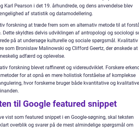
g Karl Pearson i det 19. århundrede, og dens anvendelse blev
ængelighed af statistik og datamodellering.
tiv forskning at træde frem som en alternativ metode til at forst
Dette skyldtes delvis udviklingen af antropologi og sociologi 
erede på at undersøge kulturelle og sociale spørgsmål. Kvalitativ
re som Bronislaw Malinowski og Clifford Geertz, der ønskede at
neskelig adfærd og oplevelse.
ativ forskning blevet raffineret og videreudviklet. Forskere erken
 metoder for at opnå en mere holistisk forståelse af komplekse
ngulering, hvor forskerne bruger både kvantitative og kvalitativ
hinanden.
ten til Google featured snippet
ve vist som featured snippet i en Google-søgning, skal teksten
 klart overblik og svarer på de mest almindelige spørgsmål om