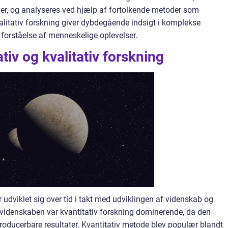
er, og analyseres ved hjælp af fortolkende metoder som
litativ forskning giver dybdegående indsigt i komplekse
forståelse af menneskelige oplevelser.
tiv og kvalitativ forskning
r udviklet sig over tid i takt med udviklingen af videnskab og
 videnskaben var kvantitativ forskning dominerende, da den
roducerbare resultater. Kvantitativ metode blev populær blandt