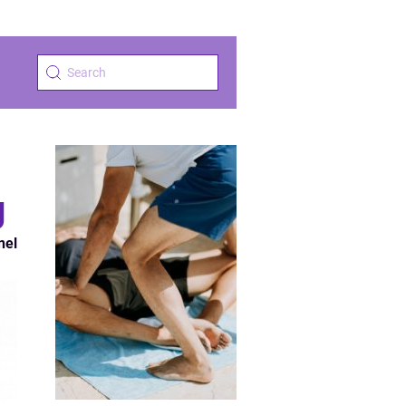
g
nel