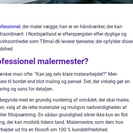
ofessionel
, der maler vægge; han er en håndværker, der kan
straordinært. I Nordsjælland er efterspørgslen efter dygtige og
 virksomheder som TBmal.dk leverer tjenester, der opfylder disse
edshed.
ofessionel malermester?
tænker man ofte: “Kan jeg selv klare malerarbejdet?” Men
e til bordet end blot maling og pensel. Det, der virkelig gør en
ring og sans for detaljen.
d begynde med en grundig vurdering af området, der skal males.
en, valg af de rette materialer og muligvis nødvendigheden af
ler filtopsætning. En sådan grundighed sikrer ikke kun en flot
ing, der kan modstå tidens tand. Malermestre, som dem hos
bejder ud fra en filosofi om 100 % kundetilfredshed.