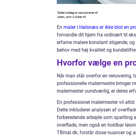
En
maler i Halsnæs er ikke blot en pr
forvandle dit hjem fra ordinært til ek
erfarne malere konstant stigende, og
behov med høj kvalitet og kundetilfr
Hvorfor vælge en pr
Når man står overfor en renovering, 
professionelle malermestre bringer mer
malermester uundværlig, er deres erfa
En professionel malermester vil alti
Dette inkluderer analysen af overflad
forberedende arbejde som spartling el
overflade, men også en holdbar løsn
TBmal.dk, forstår disse nuancer og ar