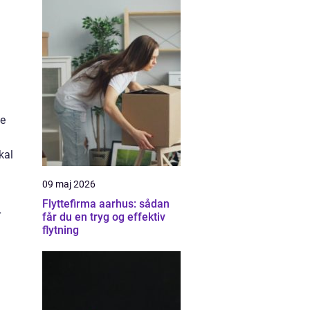
de
kal
09 maj 2026
Flyttefirma aarhus: sådan
r
får du en tryg og effektiv
flytning