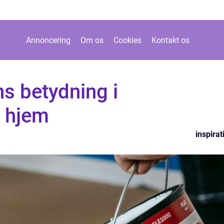
Annoncering
Om os
Cookies
Kontakt os
s betydning i
 hjem
inspirat