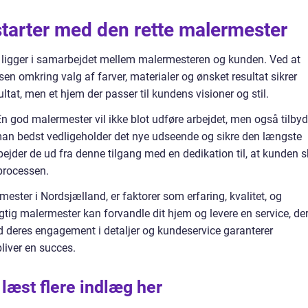
starter med den rette malermester
ligger i samarbejdet mellem malermesteren og kunden. Ved at
n omkring valg af farver, materialer og ønsket resultat sikrer
tat, men et hjem der passer til kundens visioner og stil.
 god malermester vil ikke blot udføre arbejdet, men også tilby
man bedst vedligeholder det nye udseende og sikre den længste
bejder de ud fra denne tilgang med en dedikation til, at kunden s
 processen.
ester i Nordsjælland, er faktorer som erfaring, kvalitet, og
tig malermester kan forvandle dit hjem og levere en service, de
ed deres engagement i detaljer og kundeservice garanterer
liver en succes.
 læst flere indlæg her