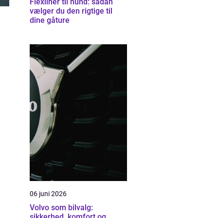
Flexliner til hund: sådan
vælger du den rigtige til
dine gåture
06 juni 2026
Volvo som bilvalg:
sikkerhed, komfort og