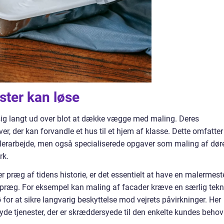
ter kan løse
ig langt ud over blot at dække vægge med maling. Deres
ver, der kan forvandle et hus til et hjem af klasse. Dette omfatter
alerarbejde, men også specialiserede opgaver som maling af dør
rk.
r præg af tidens historie, er det essentielt at have en malermeste
ræg. For eksempel kan maling af facader kræve en særlig tekn
 for at sikre langvarig beskyttelse mod vejrets påvirkninger. Her
yde tjenester, der er skræddersyede til den enkelte kundes behov