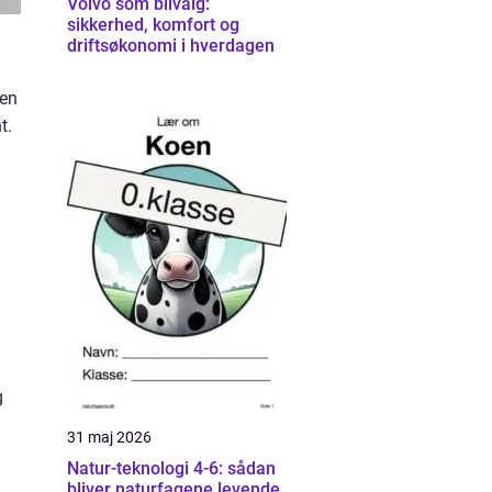
Volvo som bilvalg:
sikkerhed, komfort og
driftsøkonomi i hverdagen
yen
t.
g
31 maj 2026
Natur-teknologi 4-6: sådan
bliver naturfagene levende