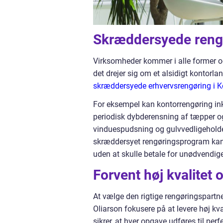
Skræddersyede rengø
Virksomheder kommer i alle former o
det drejer sig om et alsidigt kontorla
skræddersyede erhvervsrengøring i 
For eksempel kan kontorrengøring inkl
periodisk dybderensning af tæpper o
vinduespudsning og gulvvedligeholdels
skræddersyet rengøringsprogram kan
uden at skulle betale for unødvendige
Forvent høj kvalitet 
At vælge den rigtige rengøringspartn
Oliarson fokusere på at levere høj kv
sikrer, at hver opgave udføres til perf