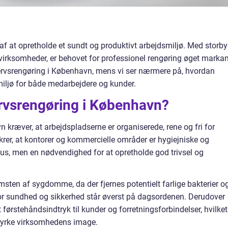
 af at opretholde et sundt og produktivt arbejdsmiljø. Med storb
ksomheder, er behovet for professionel rengøring øget markan
rvsrengøring i København, mens vi ser nærmere på, hvordan
smiljø for både medarbejdere og kunder.
rvsrengøring i København?
 kræver, at arbejdspladserne er organiserede, rene og fri for
ikrer, at kontorer og kommercielle områder er hygiejniske og
sus, men en nødvendighed for at opretholde god trivsel og
sten af sygdomme, da der fjernes potentielt farlige bakterier o
, hvor sundhed og sikkerhed står øverst på dagsordenen. Derudover
 førstehåndsindtryk til kunder og forretningsforbindelser, hvilket
styrke virksomhedens image.