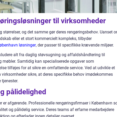
ringsløsninger til virksomheder
g størrelser, og det samme gør deres rengøringsbehov. Uanset 
ndskab eller et stort kommercielt kompleks, tilbyder
København løsninger
, der passer til specifikke krævende miljøer.
udere alt fra daglig støvsugning og affaldshåndtering til
g møbler. Samtidig kan specialiserede opgaver som
e tilføjes for at sikre en omfattende service. Ved at udvikle et
 virksomheder sikre, at deres specifikke behov imødekommes
 tjenester.
og pålidelighed
er er afgørende. Professionelle rengøringsfirmaer i København 
alitet og pålidelig service. Deres teams af erfarne medarbejdere
ektion og efterlader ingen detaljer overset.