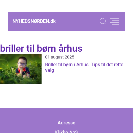
NYHEDSNØRDEN.
dk
briller til børn århus
01 august 2025
Briller til børn i Århus: Tips til det rette
valg
Adresse