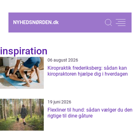
NYHEDSNØRDEN.
dk
inspiration
06 august 2026
Kiropraktik frederiksberg: sådan kan
kiropraktoren hjælpe dig i hverdagen
19 juni 2026
Flexliner til hund: sådan vælger du den
rigtige til dine gåture