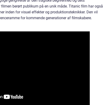
tige gengivelse af den tragiske begivenhed og dets
 filmen berørt publikum på en unik måde. Titanic film har også
ner inden for visuel effekter og produktionsteknikker. Den vil
eferenceramme for kommende generationer af filmskabere.