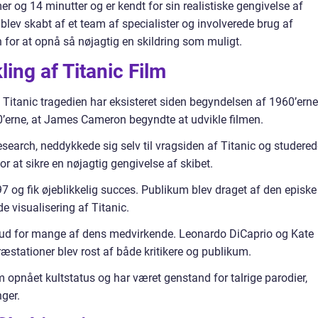
mer og 14 minutter og er kendt for sin realistiske gengivelse af
blev skabt af et team af specialister og involverede brug af
 for at opnå så nøjagtig en skildring som muligt.
ling af Titanic Film
 Titanic tragedien har eksisteret siden begyndelsen af 1960’erne
80’erne, at James Cameron begyndte at udvikle filmen.
search, neddykkede sig selv til vragsiden af Titanic og studered
r at sikre en nøjagtig gengivelse af skibet.
7 og fik øjeblikkelig succes. Publikum blev draget af den episke
e visualisering af Titanic.
rud for mange af dens medvirkende. Leonardo DiCaprio og Kate
ræstationer blev rost af både kritikere og publikum.
lm opnået kultstatus og har været genstand for talrige parodier,
nger.