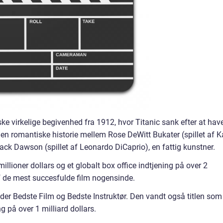
ske virkelige begivenhed fra 1912, hvor Titanic sank efter at hav
den romantiske historie mellem Rose DeWitt Bukater (spillet af K
ack Dawson (spillet af Leonardo DiCaprio), en fattig kunstner.
lioner dollars og et globalt box office indtjening på over 2
 af de mest succesfulde film nogensinde.
nder Bedste Film og Bedste Instruktør. Den vandt også titlen som
ng på over 1 milliard dollars.