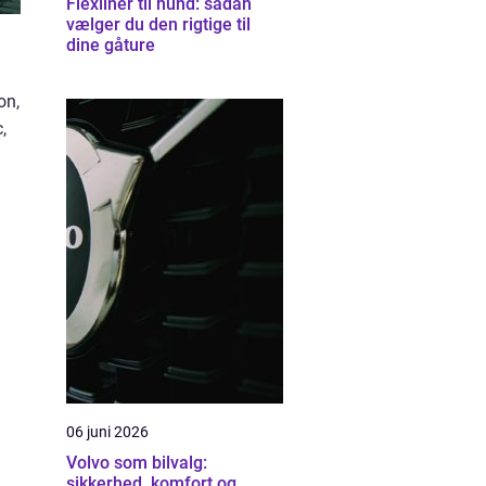
Flexliner til hund: sådan
vælger du den rigtige til
dine gåture
on,
,
06 juni 2026
Volvo som bilvalg:
sikkerhed, komfort og