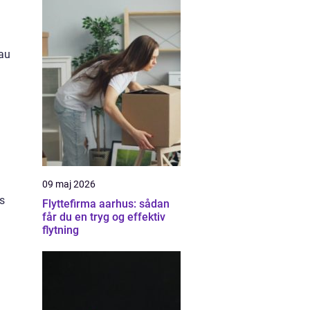
eau
09 maj 2026
ns
Flyttefirma aarhus: sådan
får du en tryg og effektiv
flytning