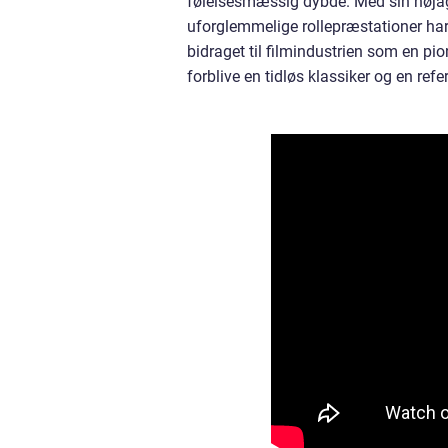
følelsesmæssig dybde. Med sin nøjag
uforglemmelige rollepræstationer har
bidraget til filmindustrien som en pio
forblive en tidløs klassiker og en r