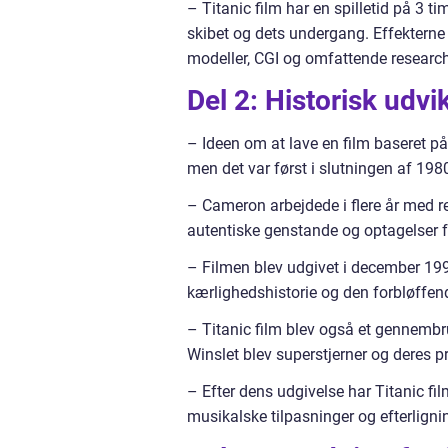
– Titanic film har en spilletid på 3 ti
skibet og dets undergang. Effekterne 
modeller, CGI og omfattende research
Del 2: Historisk udvik
– Ideen om at lave en film baseret på
men det var først i slutningen af 19
– Cameron arbejdede i flere år med re
autentiske genstande og optagelser fo
– Filmen blev udgivet i december 199
kærlighedshistorie og den forbløffend
– Titanic film blev også et gennemb
Winslet blev superstjerner og deres p
– Efter dens udgivelse har Titanic fi
musikalske tilpasninger og efterligni