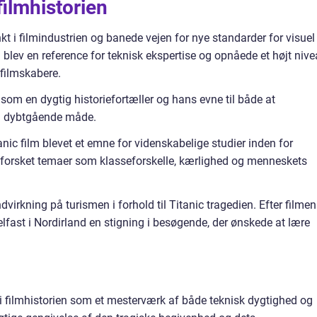
filmhistorien
t i filmindustrien og banede vejen for nye standarder for visuel
 blev en reference for teknisk ekspertise og opnåede et højt niv
 filmskabere.
som en dygtig historiefortæller og hans evne til både at
n dybtgående måde.
anic film blevet et emne for videnskabelige studier inden for
 udforsket temaer som klasseforskelle, kærlighed og menneskets
dvirkning på turismen i forhold til Titanic tragedien. Efter filme
lfast i Nordirland en stigning i besøgende, der ønskede at lære
 i filmhistorien som et mesterværk af både teknisk dygtighed og