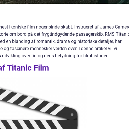
e mest ikoniske film nogensinde skabt. Instrueret af James Camer
torie om bord på det frygtindgydende passagerskib, RMS Titanic
ed en blanding af romantik, drama og historiske detaljer, har
e og fascinere mennesker verden over. I denne artikel vil vi
udvikling over tid og dens betydning for filmhistorien.
f Titanic Film