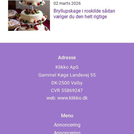
02 marts 2026
Bryllupskage i roskilde sådan
vælger du den helt rigtige
Adresse
web:
www.klikko.dk
Menu
Annoncering
Annoncering