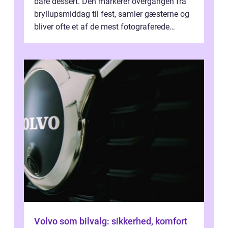
bare dessert. Den markerer overgangen fra
bryllupsmiddag til fest, samler gæsterne og
bliver ofte et af de mest fotograferede
elementer på dagen. Når fokus er...
Volvo som bilvalg: sikkerhed, komfort