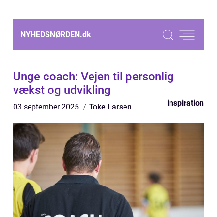
NYHEDSNØRDEN.
dk
Unge coach: Vejen til personlig
vækst og udvikling
inspiration
03 september 2025
Toke Larsen