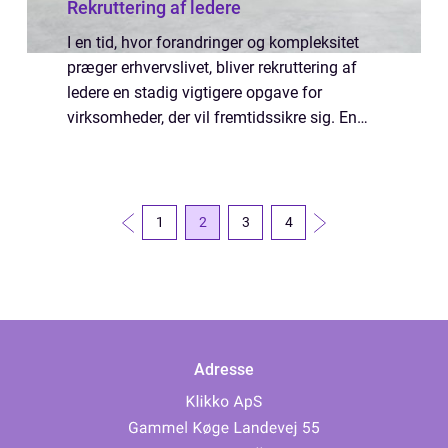
Rekruttering af ledere
I en tid, hvor forandringer og kompleksitet
præger erhvervslivet, bliver rekruttering af
ledere en stadig vigtigere opgave for
virksomheder, der vil fremtidssikre sig. En
stærk leder gør mere end at styre drift og
medarbejdere &nda...
1
2
3
4
Adresse