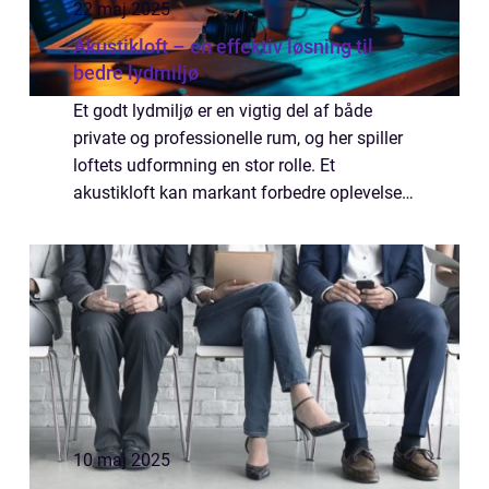
22 maj 2025
Akustikloft – en effektiv løsning til
bedre lydmiljø
Et godt lydmiljø er en vigtig del af både
private og professionelle rum, og her spiller
loftets udformning en stor rolle. Et
akustikloft kan markant forbedre oplevelsen
af rummet ved at dæmpe støj, fjerne ekko
og skabe mere ...
10 maj 2025