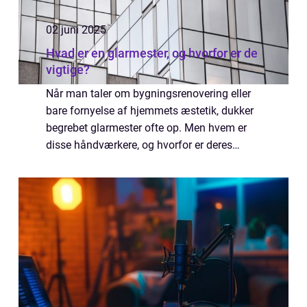
02 juni 2025
Hvad er en glarmester, og hvorfor er de
vigtige?
Når man taler om bygningsrenovering eller
bare fornyelse af hjemmets æstetik, dukker
begrebet glarmester ofte op. Men hvem er
disse håndværkere, og hvorfor er deres
arbejde så vigtigt? En glarmester i Søborg
speci...