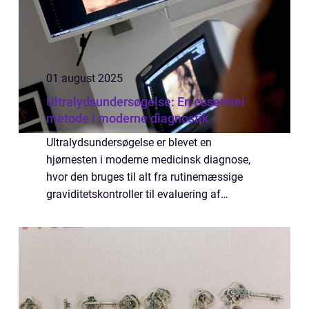
01 august 2025
Ultralydsundersøgelse: En essentiel
metode i moderne diagnostik
Ultralydsundersøgelse er blevet en
hjørnesten i moderne medicinsk diagnose,
hvor den bruges til alt fra rutinemæssige
graviditetskontroller til evaluering af
komplekse medicinske tilstande. I denne
artikel vil vi undersøge,...