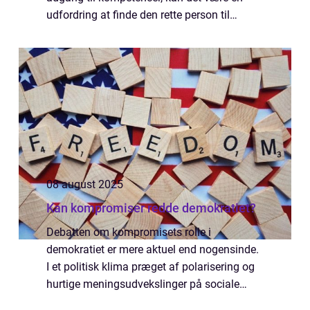
udfordring at finde den rette person til
opgaven hurtigt. Her kommer vikarer ind i
billedet som en flek...
08 august 2025
Kan kompromiser redde demokratiet?
Debatten om kompromisets rolle i
demokratiet er mere aktuel end nogensinde.
I et politisk klima præget af polarisering og
hurtige meningsudvekslinger på sociale
medier, kan det være svært for partier og