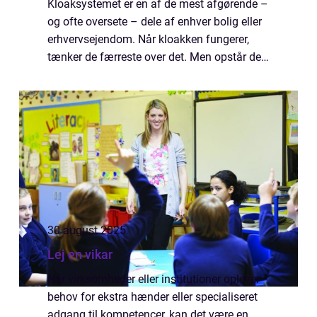
Kloaksystemet er en af de mest afgørende –
og ofte oversete – dele af enhver bolig eller
erhvervsejendom. Når kloakken fungerer,
tænker de færreste over det. Men opstår der
først problemer med afl&osl...
30 august 2025
Lej en vikar
Når virksomheder eller institutioner oplever
behov for ekstra hænder eller specialiseret
adgang til kompetencer, kan det være en