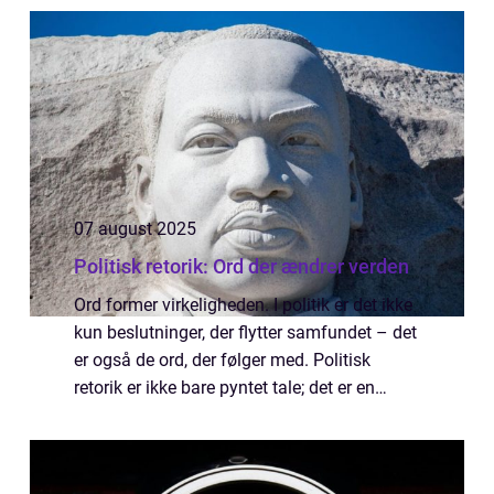
borgere at mødes...
07 august 2025
Politisk retorik: Ord der ændrer verden
Ord former virkeligheden. I politik er det ikke
kun beslutninger, der flytter samfundet – det
er også de ord, der følger med. Politisk
retorik er ikke bare pyntet tale; det er en
magtfuld strategi, hvor sprog bliver til
handling. N...