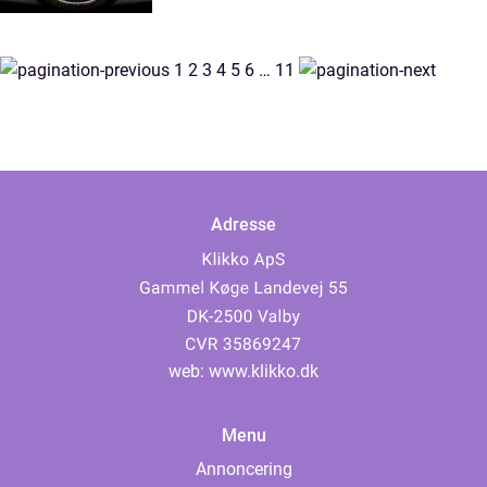
1
2
3
4
5
6
…
11
Adresse
web:
www.klikko.dk
Menu
Annoncering