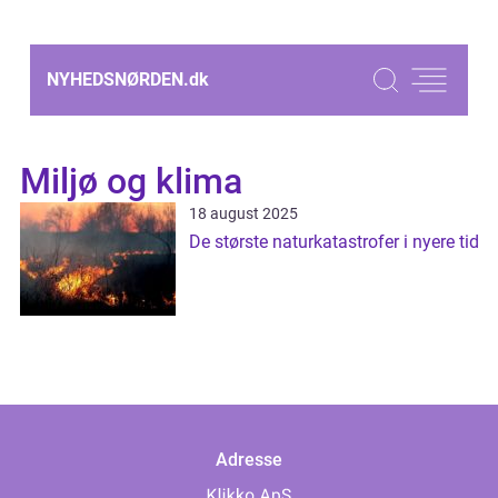
NYHEDSNØRDEN.
dk
Miljø og klima
18 august 2025
De største naturkatastrofer i nyere tid
Adresse