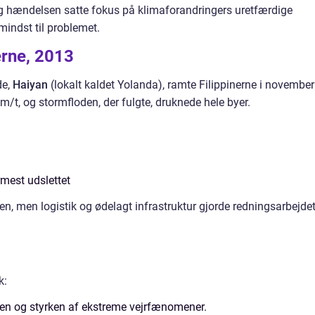
og hændelsen satte fokus på klimaforandringers uretfærdige
mindst til problemet.
erne, 2013
de,
Haiyan
(lokalt kaldet Yolanda), ramte Filippinerne i november
/t, og stormfloden, der fulgte, druknede hele byer.
mest udslettet
n, men logistik og ødelagt infrastruktur gjorde redningsarbejde
k:
n og styrken af ekstreme vejrfænomener.