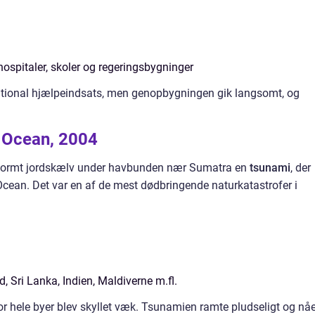
spitaler, skoler og regeringsbygninger
ational hjælpeindsats, men genopbygningen gik langsomt, og
e Ocean, 2004
enormt jordskælv under havbunden nær Sumatra en
tsunami
, der
cean. Det var en af de mest dødbringende naturkatastrofer i
, Sri Lanka, Indien, Maldiverne m.fl.
vor hele byer blev skyllet væk. Tsunamien ramte pludseligt og nå