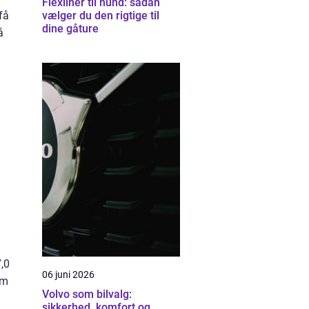
Flexliner til hund: sådan
få
vælger du den rigtige til
dine gåture
å
,0
06 juni 2026
om
Volvo som bilvalg:
sikkerhed, komfort og