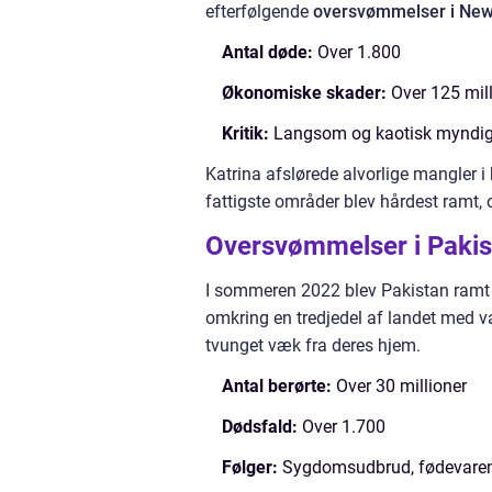
efterfølgende
oversvømmelser i New
Antal døde:
Over 1.800
Økonomiske skader:
Over 125 mill
Kritik:
Langsom og kaotisk myndig
Katrina afslørede alvorlige mangler i
fattigste områder blev hårdest ramt,
Oversvømmelser i Pakis
I sommeren 2022 blev Pakistan ramt
omkring en tredjedel af landet med va
tvunget væk fra deres hjem.
Antal berørte:
Over 30 millioner
Dødsfald:
Over 1.700
Følger:
Sygdomsudbrud, fødevarem