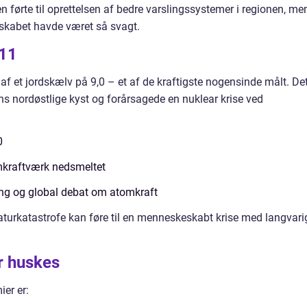
 førte til oprettelsen af bedre varslingssystemer i regionen, me
dskabet havde været så svagt.
011
f et jordskælv på 9,0 – et af de kraftigste nogensinde målt. De
s nordøstlige kyst og forårsagede en nuklear krise ved
0
mkraftværk nedsmeltet
ing og global debat om atomkraft
aturkatastrofe kan føre til en menneskeskabt krise med langvari
r huskes
er er: