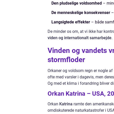
Den pludselige voldsomhed
– minu
De menneskelige konsekvenser
–
Langsigtede effekter
– både samf
De minder os om, at vi ikke har kontr
viden og internationalt samarbejde
.
Vinden og vandets v
stormfloder
Orkaner og voldsom regn er nogle af
ofte med varsler i dagevis, men dere
Og med et klima i forandring bliver
Orkan Katrina – USA, 2
Orkan
Katrina
ramte den amerikanske 
omdiskuterede naturkatastrofer i USA