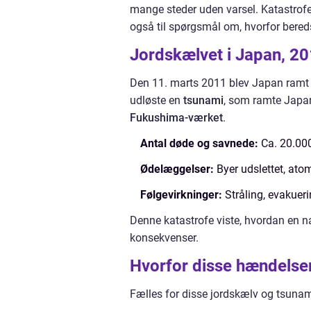
mange steder uden varsel. Katastrofen
også til spørgsmål om, hvorfor bere
Jordskælvet i Japan, 2
Den 11. marts 2011 blev Japan ramt a
udløste en
tsunami
, som ramte Japan
Fukushima-værket
.
Antal døde og savnede:
Ca. 20.00
Ødelæggelser:
Byer udslettet, ato
Følgevirkninger:
Stråling, evakuer
Denne katastrofe viste, hvordan en n
konsekvenser.
Hvorfor disse hændelse
Fælles for disse jordskælv og tsunami