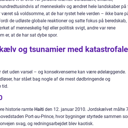
hundredtusindvis af menneskeliv og ændret hele landskaber på 
er været så voldsomme, at de har rystet hele verden – ikke bare p
rdi de udløste globale reaktioner og satte fokus på beredskab,
rket af menneskelig fejl eller politisk svigt, andre var rene
er, at de har sat dybe spor.
skælv og tsunamier med katastrofale
er det uden varsel – og konsekvenserne kan være ødelæggende.
dløser, har stået bag nogle af de mest dødbringende og
 tid.
0
ere historie ramte
Haiti
den 12. januar 2010. Jordskælvet målte 7
hovedstaden Port-au-Prince, hvor bygninger styrtede sammen s
forvejen svag, og redningsarbejdet blev kaotisk.