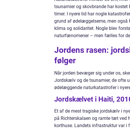
tsunamier og skovbrande har kostet 
timer. I nyere tid har nogle katastrof
grund af ødelæggelserne, men også fo
klima og solidaritet. Nogle blev forstæ
naturfænomener – men fælles for dem 
Jordens rasen: jord
følger
Når jorden bevæger sig under os, sk
Jordskælv og de tsunamier, de ofte u
ødelæggende naturkatastrofer i nyere
Jordskælvet i Haiti, 201
Et af de mest tragiske jordskælv i ny
på Richterskalaen og ramte tæt ved 
korthuse. Landets infrastruktur var i 