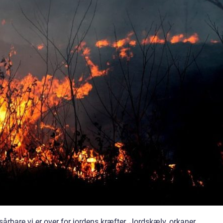
årbare vi er over for jordens kræfter. Jordskælv, orkaner,