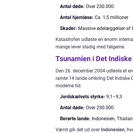
Antal døde:
Over 230.000
Antal hjemløse:
Ca. 1,5 millioner
Skader:
Massive ødelæggelser af ho
Katastrofen udløste en enorm intern
mange lever stadig med følgerne.
Tsunamien i Det Indisk
Den 26. december 2004 udløste et 
ramte 14 lande omkring Det Indiske O
moderne tid.
Jordskælvets styrke:
9,1–9,3
Antal døde:
Over 230.000
Berørte lande:
Indonesien, Thailand
Værst gik det ud over
Indonesien
, h