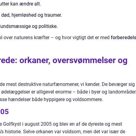
tter kan ændre alt.
 død, hjemløshed og traumer.
undsmæssige og politiske.
ol over naturens kræfter – og hvor vigtigt det er med
forberedels
rede: orkaner, oversvømmelser og
 de mest destruktive naturfænomener, vi kender. De bevæger sig
s ødelæggelser er alligevel enorme – både i byer og landområder
 disse hændelser både hyppigere og voldsommere.
005
Golfkyst i august 2005 og blev en af de dyreste og mest
’s historie. Selve orkanen var voldsom, men det var især de