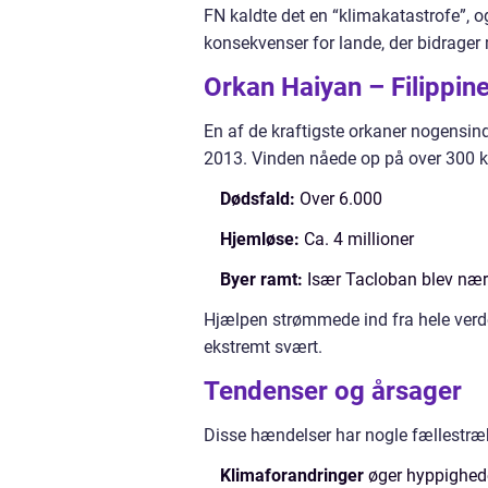
FN kaldte det en “klimakatastrofe”, 
konsekvenser for lande, der bidrager 
Orkan Haiyan – Filippin
En af de kraftigste orkaner nogensin
2013. Vinden nåede op på over 300 km
Dødsfald:
Over 6.000
Hjemløse:
Ca. 4 millioner
Byer ramt:
Især Tacloban blev nær
Hjælpen strømmede ind fra hele verde
ekstremt svært.
Tendenser og årsager
Disse hændelser har nogle fællestræ
Klimaforandringer
øger hyppighede