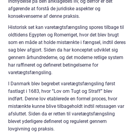
indflydelse på den anklagedes liv, og derfor er det
afgørende at forstå de juridiske aspekter og
konsekvenserne af denne praksis.
Historisk set kan varetægtsfængsling spores tilbage til
oldtidens Egypten og Romerriget, hvor det blev brugt
som en måde at holde mistænkte i fængsel, indtil deres
sag blev afgjort. Siden da har konceptet udviklet sig
gennem århundrederne, og det moderne retlige system
har raffineret og defineret betingelserne for
varetægtsfængsling.
I Danmark blev begrebet varetægtsfængsling først
fastlagt i 1683, hvor “Lov om Tugt og Straff” blev
indført. Denne lov etablerede en formel proces, hvor
mistænkte kunne blive tilbageholdt indtil retssagen var
afsluttet. Siden da er retten til varetægtsfængsling
blevet yderligere defineret og reguleret gennem
lovgivning og praksis.