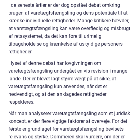
I de seneste årtier er der dog opstået debat omkring
brugen af varetægtsfængsling og dens potentiale til at
krænke individuelle rettigheder. Mange kritikere hævder,
at varetægtsfængsling kan være overflødig og misbrugt
af retssystemet, da det kan føre til urimelig
tilbageholdelse og krænkelse af uskyldige personers
rettigheder.
I lyset af denne debat har lovgivningen om
varetægtsfængsling undergået en vis revision i mange
lande. Der er blevet lagt større vægt på at sikre, at
varetægtsfængsling kun anvendes, når det er
nødvendigt, og at den anklagedes rettigheder
respekteres.
Når man analyserer varetægtsfængsling som et juridisk
koncept, er der flere vigtige faktorer at overveje. For det
første er grundlaget for varetægtsfængsling bevisets
relevans og styrke. Dommeren skal vurdere, om der er