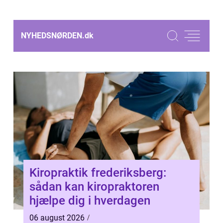
NYHEDSNØRDEN.
dk
Kiropraktik frederiksberg:
sådan kan kiropraktoren
hjælpe dig i hverdagen
06 august 2026